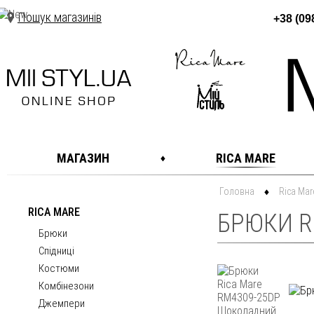
Пошук магазинів
+38 (09
МАГАЗИН
RICA MARE
Головна
Rica Mar
RICA MARE
БРЮКИ R
Брюки
Спідниці
Костюми
Комбінезони
Джемпери