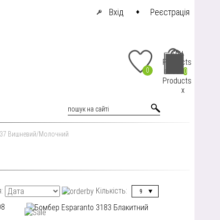
Вхід
Реєстрація
грн.
Products
0
at cart
0
Products
x
7737 Вишневий/Молочний
я:
Кількість:
9