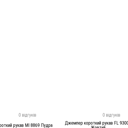
0 відгуків
0 відгуків
Джемпер короткий рукав FL 930
откий рукав MI 8869 Пудра
Жовтий