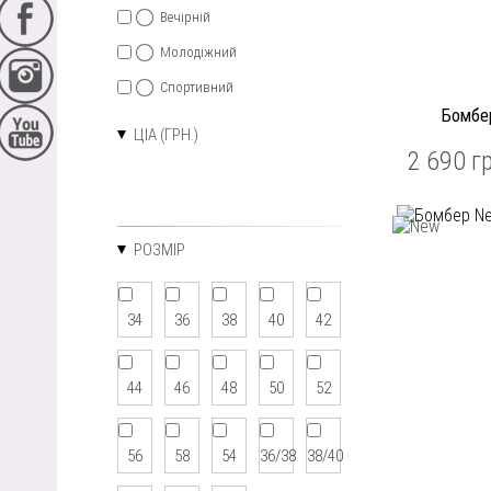
Вечірній
Молодіжний
Спортивний
Бомбер
ЦІА (ГРН.)
2 690 г
РОЗМІР
34
36
38
40
42
44
46
48
50
52
56
58
54
36/38
38/40