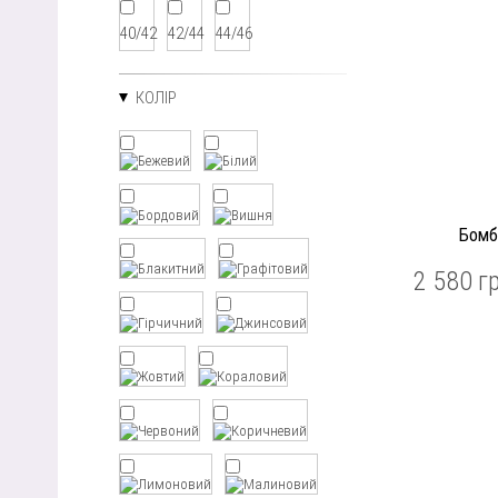
40/42
42/44
44/46
КОЛІР
Бомб
2 580 г