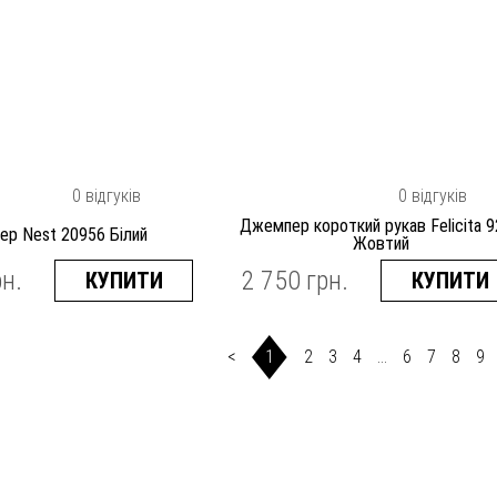
0 відгуків
0 відгуків
Джемпер короткий рукав Felicita 
ер Nest 20956 Білий
Жовтий
рн.
2 750 грн.
КУПИТИ
КУПИТИ
1
<
2
3
4
...
6
7
8
9