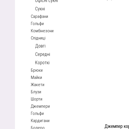
Офісні сукні
Сукні
Сарафани
Гольфи
Комбінезони
Спідниці
Довгі
Середні
Короткі
Брюки
Майки
Жакети
Блузи
Шорти
Джемпери
Гольфи
Кардигани
Джемпер кор
Болеро