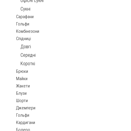
Офісні сукні
Сукні
Сарафани
Гольфи
Комбінезони
Спідниці
Довгі
Середні
Короткі
Брюки
Майки
Жакети
Блузи
Шорти
Джемпери
Гольфи
Кардигани
Болеро