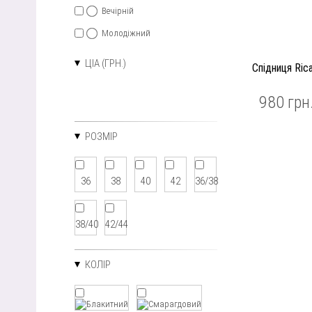
Вечірній
Молодіжний
ЦІА (ГРН.)
Спідниця Ri
980 грн
РОЗМІР
36
38
40
42
36/38
38/40
42/44
КОЛІР