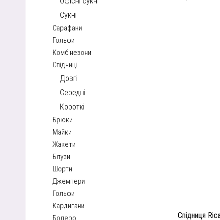
Офісні сукні
Сукні
Сарафани
Гольфи
Комбінезони
Спідниці
Довгі
Середні
Короткі
Брюки
Майки
Жакети
Блузи
Шорти
Джемпери
Гольфи
Кардигани
Спідниця Ri
Болеро