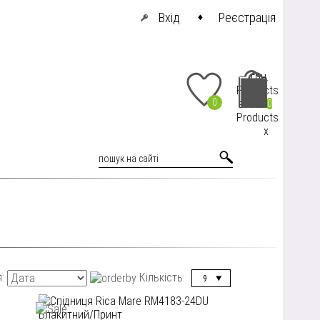
Вхід
Реєстрація
грн.
Products
0
at cart
0
Products
x
я:
Кількість:
9