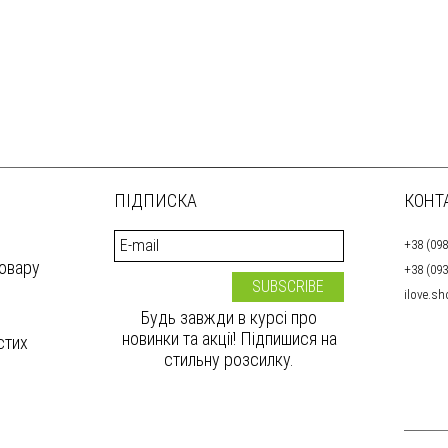
ПІДПИСКА
КОНТ
+38 (098
товару
+38 (093
ilove.s
Будь завжди в курсі про
новинки та акції! Підпишися на
стих
стильну розсилку.