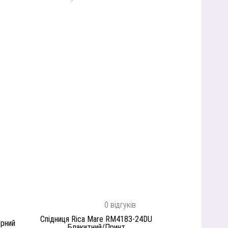
0 відгуків
Спідниця Rica Mare RM4183-24DU
орний
Блакитний/Принт