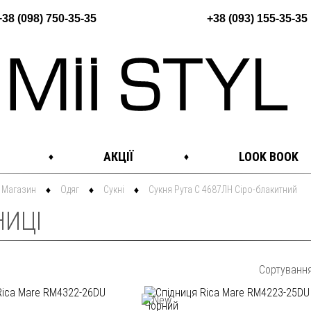
+38 (098) 750-35-35
+38 (093) 155-35-35
АКЦІЇ
LOOK BOOK
Магазин
Одяг
Сукні
Сукня Рута С 4687ЛН Сіро-блакитний
НИЦІ
Сортуванн