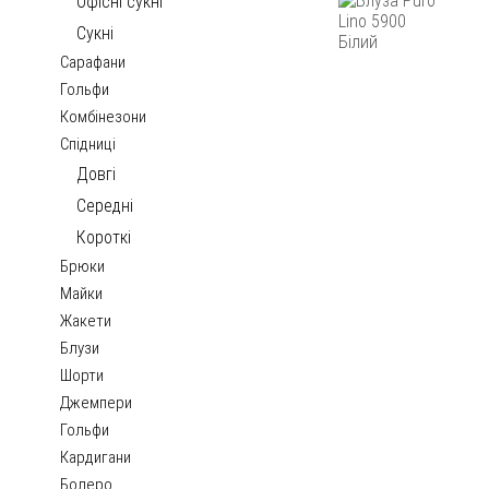
Офісні сукні
Сукні
Сарафани
Гольфи
Комбінезони
Спідниці
Довгі
Середні
Короткі
Брюки
Майки
Жакети
Блузи
Шорти
Джемпери
Гольфи
Кардигани
Болеро