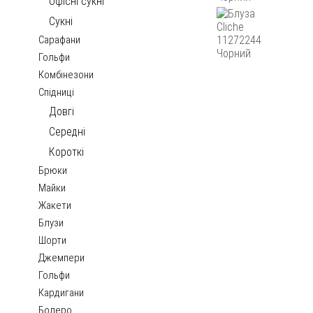
Офісні сукні
Сукні
Сарафани
Гольфи
Комбінезони
Спідниці
Довгі
Середні
Короткі
Брюки
Майки
Жакети
Блузи
Шорти
Джемпери
Гольфи
Кардигани
Болеро