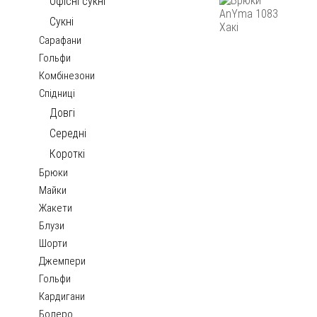
Офісні сукні
Сукні
Сарафани
Гольфи
Комбінезони
Спідниці
Довгі
Середні
Короткі
Брюки
Майки
Жакети
Блузи
Шорти
Джемпери
Гольфи
Кардигани
Болеро