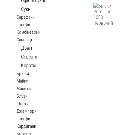
Офісні сукні
Сукні
Сарафани
Гольфи
Комбінезони
Спідниці
Довгі
Середні
Короткі
Брюки
Майки
Жакети
Блузи
Шорти
Джемпери
Гольфи
Кардигани
Болеро