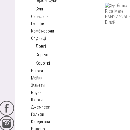
Офісні сукні
Сукні
Сарафани
Гольфи
Комбінезони
Спідниці
Довгі
Середні
Короткі
Брюки
Майки
Жакети
Блузи
Шорти
Джемпери
Гольфи
Кардигани
Болеро