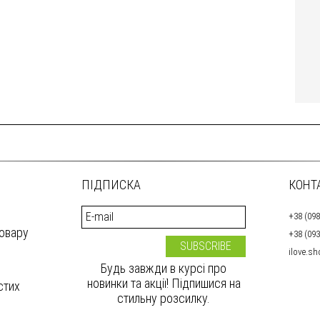
ПІДПИСКА
КОНТ
+38 (098
товару
+38 (093
ilove.s
Будь завжди в курсі про
новинки та акції! Підпишися на
стих
стильну розсилку.