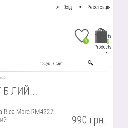
Вхід
Реєстрація
грн.
Products
0
at cart
0
Products
x
ілий
БІЛИЙ...
а Rica Mare RM4227-
990 грн.
лий