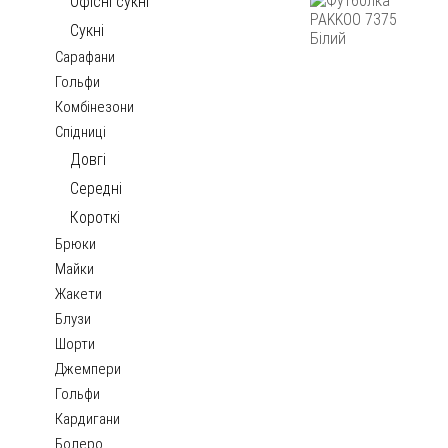
Офісні сукні
Сукні
Сарафани
Гольфи
Комбінезони
Спідниці
Довгі
Середні
Короткі
Брюки
Майки
Жакети
Блузи
Шорти
Джемпери
Гольфи
Кардигани
Болеро