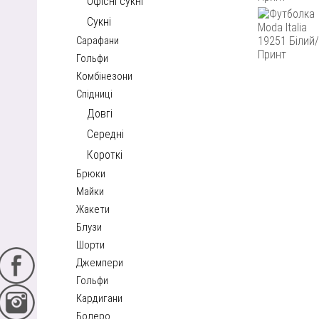
Офісні сукні
Сукні
Сарафани
Гольфи
Комбінезони
Спідниці
Довгі
Середні
Короткі
Брюки
Майки
Жакети
Блузи
Шорти
Джемпери
Гольфи
Кардигани
Болеро