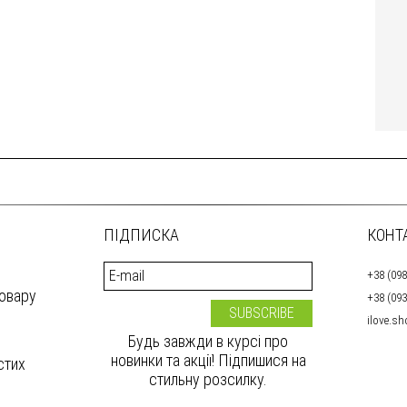
ПІДПИСКА
КОНТ
+38 (098
товару
+38 (093
ilove.s
Будь завжди в курсі про
новинки та акції! Підпишися на
стих
стильну розсилку.