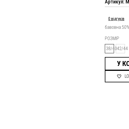
Артикул: M
0 відгуків
бавовна:50%
РОЗМІР
38/40
42/44