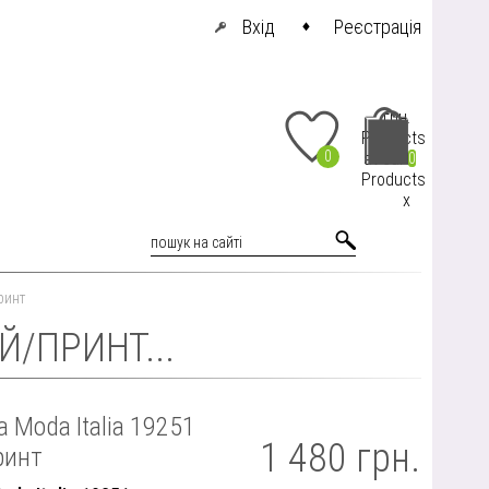
Вхід
Реєстрація
грн.
Products
0
at cart
0
Products
x
ринт
Й/ПРИНТ...
 Moda Italia 19251
1 480 грн.
ринт