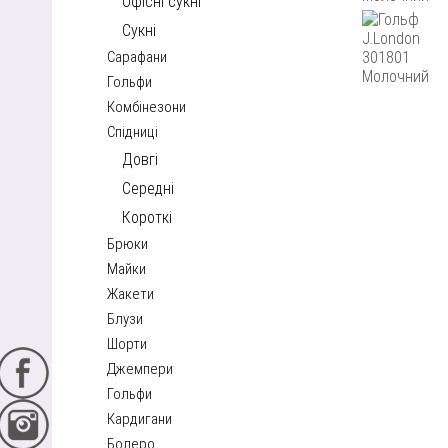
Офісні сукні
Сукні
Сарафани
Гольфи
Комбінезони
Спідниці
Довгі
Середні
Короткі
Брюки
Майки
Жакети
Блузи
Шорти
Джемпери
Гольфи
Кардигани
Болеро