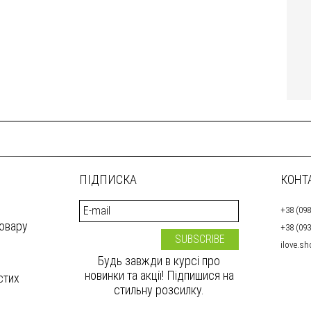
ПІДПИСКА
КОНТ
+38 (098
товару
+38 (093
ilove.s
Будь завжди в курсі про
новинки та акції! Підпишися на
стих
стильну розсилку.