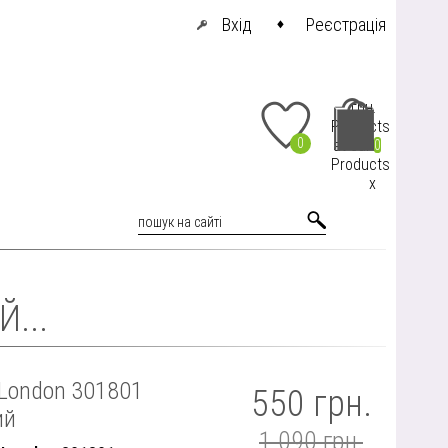
Вхід
Реєстрація
грн.
Products
0
at cart
0
Products
x
...
.London 301801
550 грн.
ий
1 090 грн.