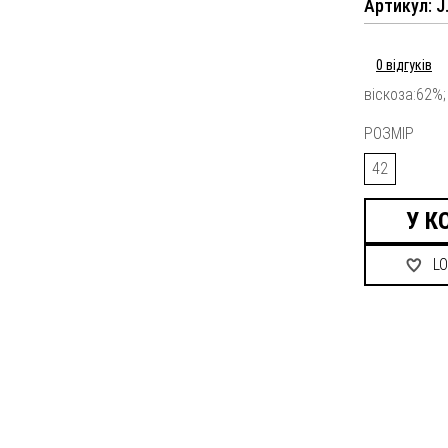
Артикул: J
0 відгуків
віскоза:62%;
РОЗМІР
42