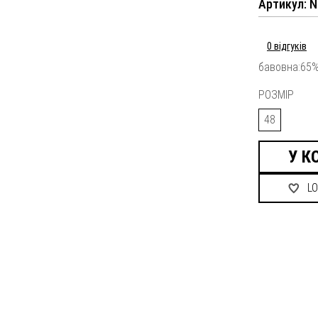
Артикул: Ni
0 відгуків
бавовна:65%
РОЗМІР
48