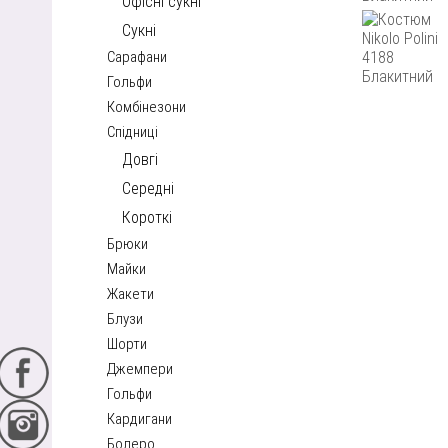
Офісні сукні
Сукні
Сарафани
Гольфи
Комбінезони
Спідниці
Довгі
Середні
Короткі
Брюки
Майки
Жакети
Блузи
Шорти
Джемпери
Гольфи
Кардигани
Болеро