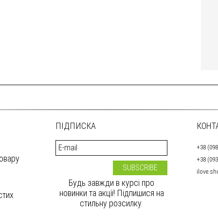
ПІДПИСКА
КОНТ
+38 (098
товару
+38 (093
ilove.s
Будь завжди в курсі про
новинки та акції! Підпишися на
стих
стильну розсилку.