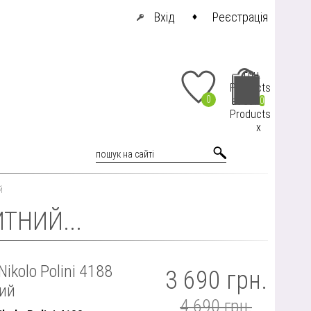
Вхід
Реєстрація
грн.
Products
0
at cart
0
Products
x
й
ТНИЙ...
ikolo Polini 4188
3 690 грн.
ий
4 690 грн.