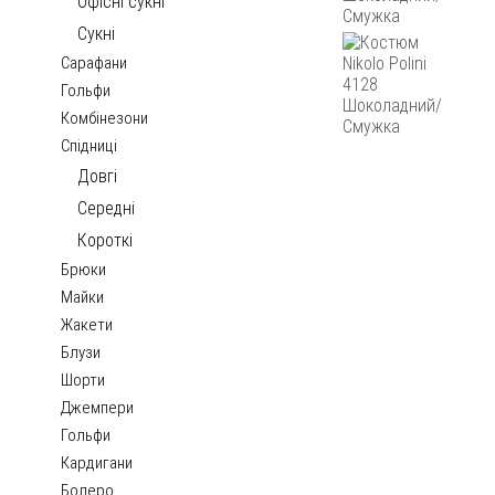
Офісні сукні
Сукні
Сарафани
Гольфи
Комбінезони
Спідниці
Довгі
Середні
Короткі
Брюки
Майки
Жакети
Блузи
Шорти
Джемпери
Гольфи
Кардигани
Болеро