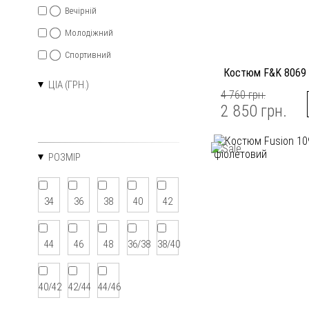
Вечірній
Молодіжний
Спортивний
Костюм F&K 8069
ЦІА (ГРН.)
4 760 грн.
2 850 грн.
РОЗМІР
34
36
38
40
42
44
46
48
36/38
38/40
40/42
42/44
44/46