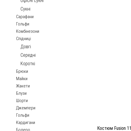
Офісні сукні
Сукні
Сарафани
Гольфи
Комбінезони
Спідниці
Довгі
Середні
Короткі
Брюки
Майки
Жакети
Блузи
Шорти
Джемпери
Гольфи
Кардигани
Костюм Fusion 11
Болеро