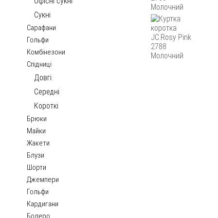
Офісні сукні
Сукні
Сарафани
Гольфи
Комбінезони
Спідниці
Довгі
Середні
Короткі
Брюки
Майки
Жакети
Блузи
Шорти
Джемпери
Гольфи
Кардигани
Болеро