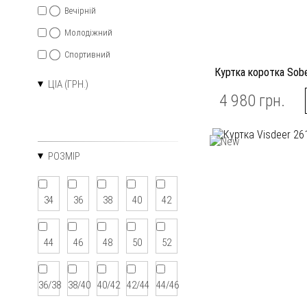
Вечірній
Молодіжний
Спортивний
Куртка коротка Sob
ЦІА (ГРН.)
4 980 грн.
РОЗМІР
34
36
38
40
42
44
46
48
50
52
36/38
38/40
40/42
42/44
44/46