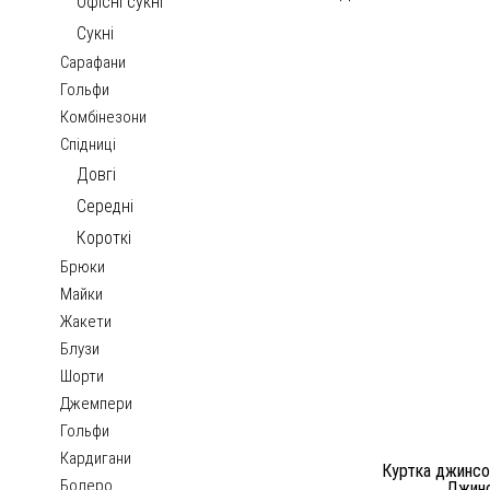
Офісні сукні
Сукні
Сарафани
Гольфи
Комбінезони
Спідниці
Довгі
Середні
Короткі
Брюки
Майки
Жакети
Блузи
Шорти
Джемпери
Гольфи
Кардигани
Куртка джинсо
Болеро
Джин