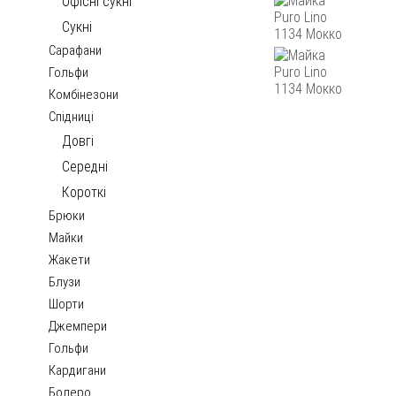
Офісні сукні
Сукні
Сарафани
Гольфи
Комбінезони
Спідниці
Довгі
Середні
Короткі
Брюки
Майки
Жакети
Блузи
Шорти
Джемпери
Гольфи
Кардигани
Болеро