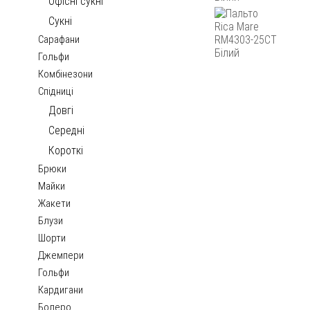
Офісні сукні
Сукні
Сарафани
Гольфи
Комбінезони
Спідниці
Довгі
Середні
Короткі
Брюки
Майки
Жакети
Блузи
Шорти
Джемпери
Гольфи
Кардигани
Болеро