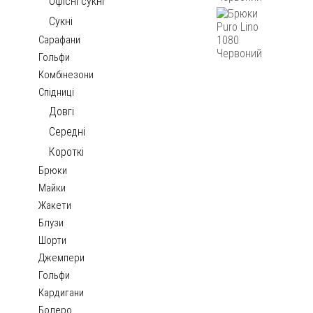
Офісні сукні
Сукні
Сарафани
Гольфи
Комбінезони
Спідниці
Довгі
Середні
Короткі
Брюки
Майки
Жакети
Блузи
Шорти
Джемпери
Гольфи
Кардигани
Болеро