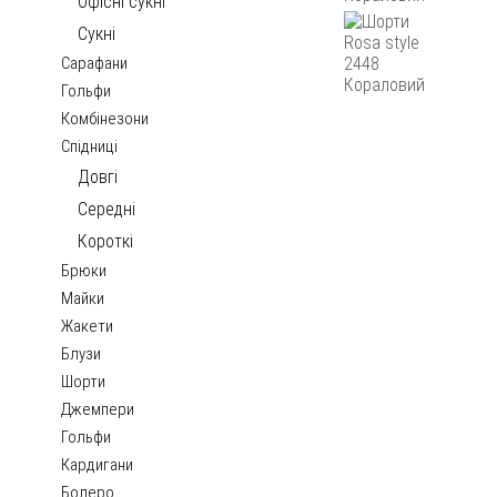
Офісні сукні
Сукні
Сарафани
Гольфи
Комбінезони
Спідниці
Довгі
Середні
Короткі
Брюки
Майки
Жакети
Блузи
Шорти
Джемпери
Гольфи
Кардигани
Болеро