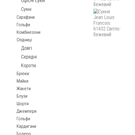
Офісні сукні
Сукні
Сарафани
Гольфи
Комбінезони
Спідниці
Довгі
Середні
Короткі
Брюки
Майки
Жакети
Блузи
Шорти
Джемпери
Гольфи
Кардигани
Болеро