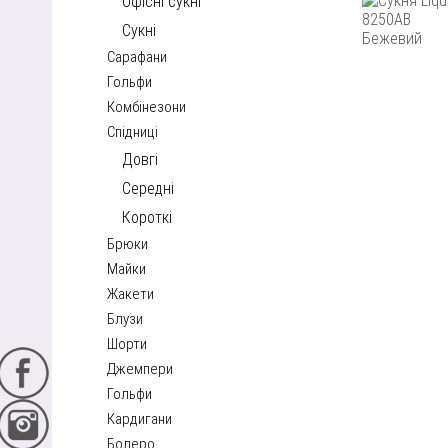
Офісні сукні
Сукні
Сарафани
Гольфи
Комбінезони
Спідниці
Довгі
Середні
Короткі
Брюки
Майки
Жакети
Блузи
Шорти
Джемпери
Гольфи
Кардигани
Болеро