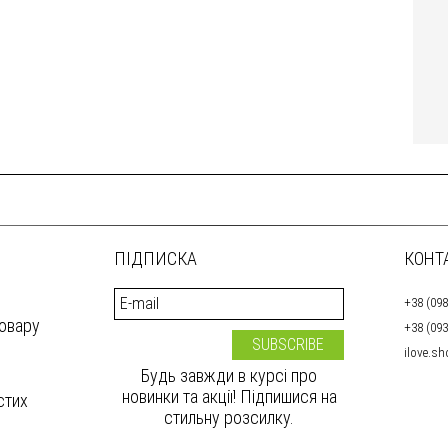
ПІДПИСКА
КОНТ
+38 (098
товару
+38 (093
ilove.s
Будь завжди в курсі про
новинки та акції! Підпишися на
стих
стильну розсилку.