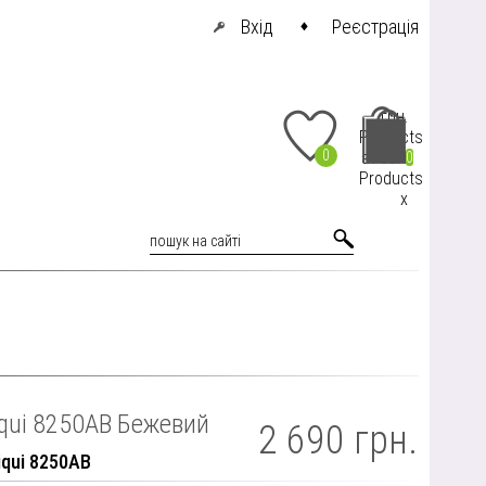
Вхід
Реєстрація
грн.
Products
0
at cart
0
Products
x
iqui 8250AB Бежевий
2 690 грн.
iqui 8250AB