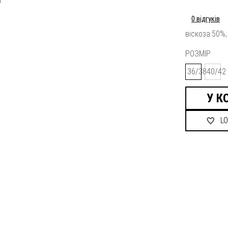
0 відгуків
віскоза:50%;
РОЗМІР
36/38
40/42