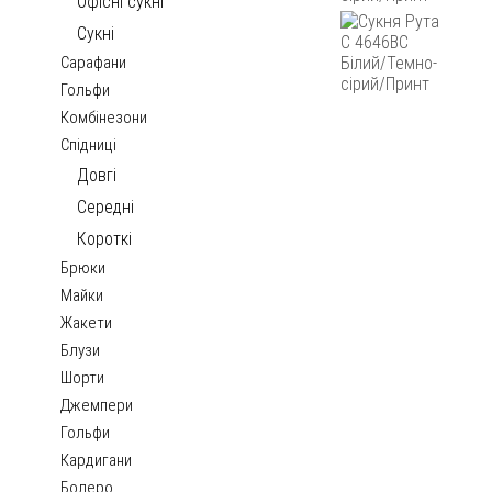
Офісні сукні
Сукні
Сарафани
Гольфи
Комбінезони
Спідниці
Довгі
Середні
Короткі
Брюки
Майки
Жакети
Блузи
Шорти
Джемпери
Гольфи
Кардигани
Болеро