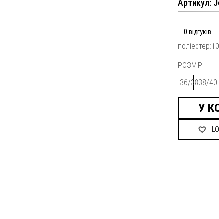
Артикул: J
0 відгуків
поліестер:1
РОЗМІР
36/38
38/40