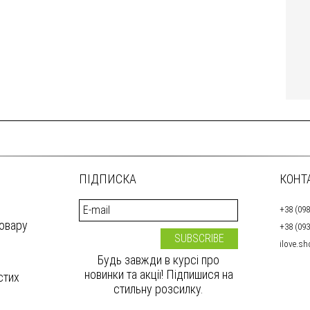
ПІДПИСКА
КОНТ
+38 (098
товару
+38 (093
ilove.s
Будь завжди в курсі про
новинки та акції! Підпишися на
стих
стильну розсилку.