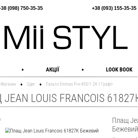
+38 (098) 750-35-35
+38 (093) 155-35-35
АКЦІЇ
LOOK BOOK
Магазин
Одяг
Пальто Emmas Річі 450/1-24-1 Графіт
 JEAN LOUIS FRANCOIS 61827
Плащ Jea
Бежеви