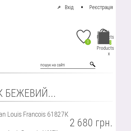
Вхід
Реєстрація
грн.
Products
0
at cart
0
Products
x
К БЕЖЕВИЙ...
n Louis Francois 61827К
2 680 грн.
й