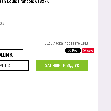
ean Louis Francois 61827К
00%
Будь ласка, поставте LIKE!
Save
ЗАЛИШИТИ ВІДГУК