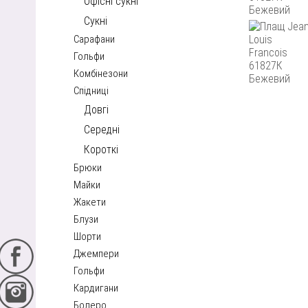
Офісні сукні
Сукні
Сарафани
Гольфи
Комбінезони
Спідниці
Довгі
Середні
Короткі
Брюки
Майки
Жакети
Блузи
Шорти
Джемпери
Гольфи
Кардигани
Болеро