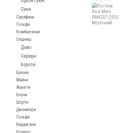
Офісні сукні
Сукні
Сарафани
Гольфи
Комбінезони
Спідниці
Довгі
Середні
Короткі
Брюки
Майки
Жакети
Блузи
Шорти
Джемпери
Гольфи
Кардигани
Болеро