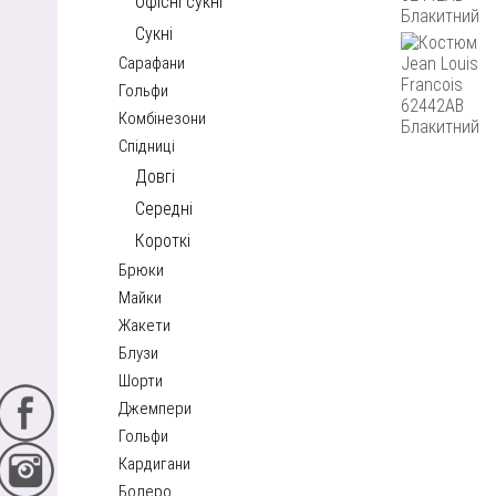
Офісні сукні
Сукні
Сарафани
Гольфи
Комбінезони
Спідниці
Довгі
Середні
Короткі
Брюки
Майки
Жакети
Блузи
Шорти
Джемпери
Гольфи
Кардигани
Болеро