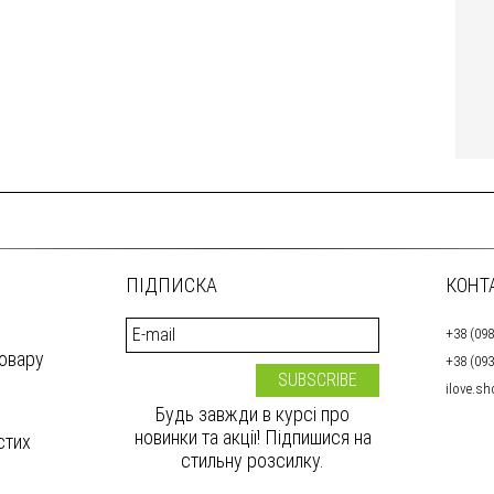
ПІДПИСКА
КОНТ
+38 (098
товару
+38 (093
ilove.s
Будь завжди в курсі про
новинки та акції! Підпишися на
стих
стильну розсилку.