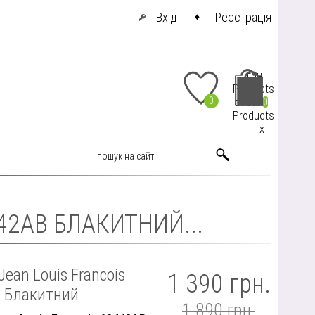
Вхід
Реєстрація
грн.
Products
0
at cart
0
Products
x
42AB БЛАКИТНИЙ...
ean Louis Francois
1 390 грн.
 Блакитний
1 890 грн.