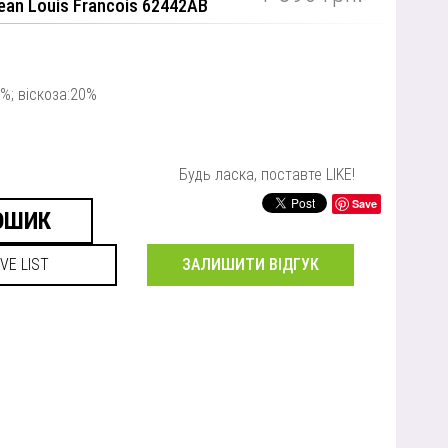
ean Louis Francois 62442AB
%; віскоза:20%
Будь ласка, поставте LIKE!
Save
ЗАЛИШИТИ ВІДГУК