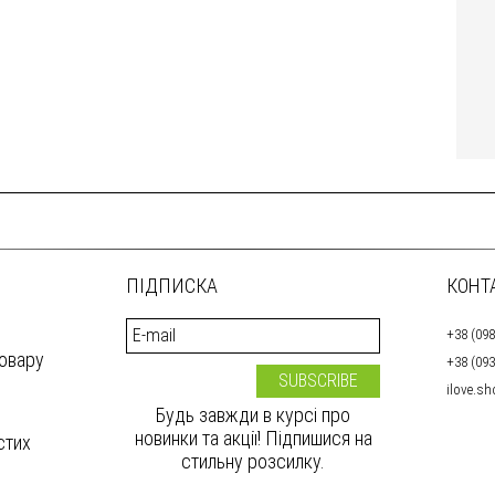
ПІДПИСКА
КОНТ
+38 (098
товару
+38 (093
ilove.s
Будь завжди в курсі про
новинки та акції! Підпишися на
стих
стильну розсилку.