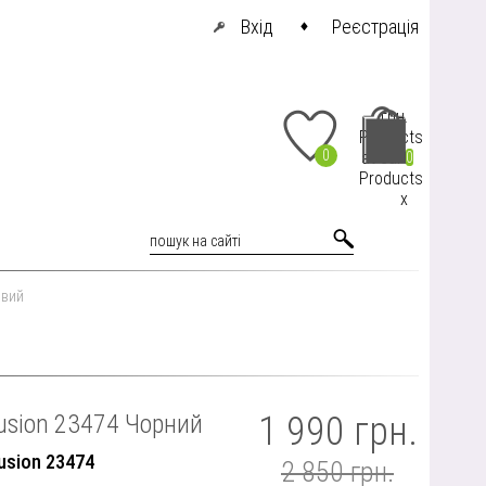
Вхід
Реєстрація
грн.
Products
0
at cart
0
Products
x
овий
usion 23474 Чорний
1 990 грн.
usion 23474
2 850 грн.