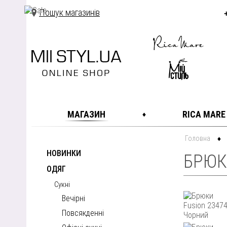
Пошук магазинів
МАГАЗИН
RICA MARE
Головна
НОВИНКИ
БРЮК
ОДЯГ
Сукні
Вечірні
Повсякденні