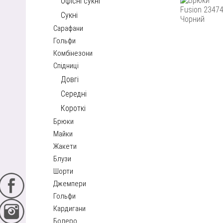
Офісні сукні
Сукні
Сарафани
Гольфи
Комбінезони
Спідниці
Довгі
Середні
Короткі
Брюки
Майки
Жакети
Блузи
Шорти
Джемпери
Гольфи
Кардигани
Болеро