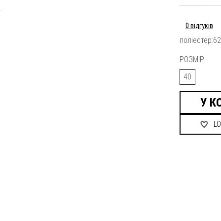
0 відгуків
поліестер:62
РОЗМІР
40