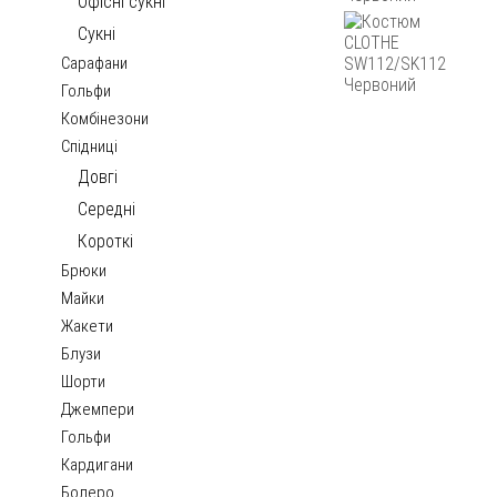
Офісні сукні
Сукні
Сарафани
Гольфи
Комбінезони
Спідниці
Довгі
Середні
Короткі
Брюки
Майки
Жакети
Блузи
Шорти
Джемпери
Гольфи
Кардигани
Болеро