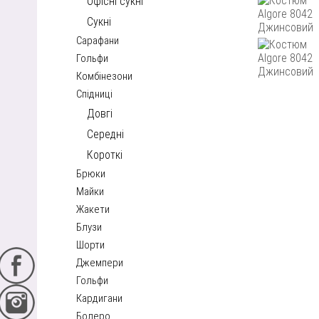
Офісні сукні
Сукні
Сарафани
Гольфи
Комбінезони
Спідниці
Довгі
Середні
Короткі
Брюки
Майки
Жакети
Блузи
Шорти
Джемпери
Гольфи
Кардигани
Болеро