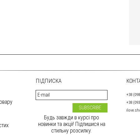
ПІДПИСКА
КОНТ
+38 (098
товару
+38 (093
ilove.s
Будь завжди в курсі про
новинки та акції! Підпишися на
стих
стильну розсилку.