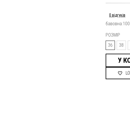
0 відгуків
бавовна:10
РОЗМІР
36
38