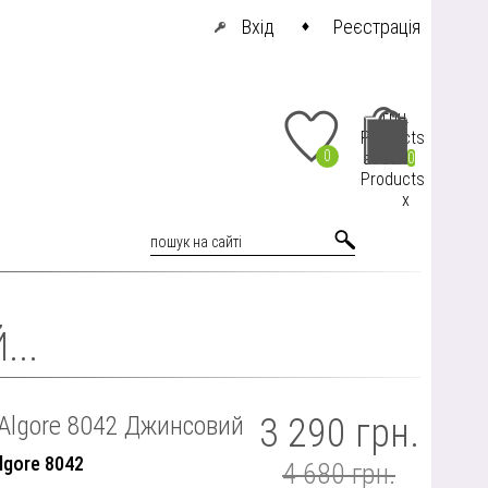
Вхід
Реєстрація
грн.
Products
0
at cart
0
Products
x
..
Algore 8042 Джинсовий
3 290 грн.
lgore 8042
4 680 грн.