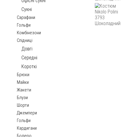
Офісні сукні
Сукні
Сарафани
Гольфи
Комбінезони
Спідниці
Довгі
Середні
Короткі
Брюки
Майки
Жакети
Блузи
Шорти
Джемпери
Гольфи
Кардигани
Болеро