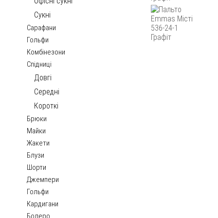
Офісні сукні
Сукні
Сарафани
Гольфи
Комбінезони
Спідниці
Довгі
Середні
Короткі
Брюки
Майки
Жакети
Блузи
Шорти
Джемпери
Гольфи
Кардигани
Болеро