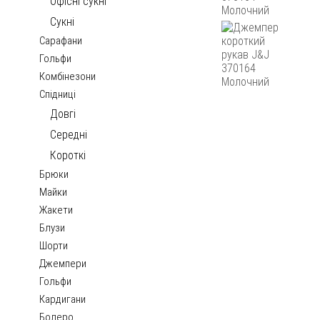
Офісні сукні
Сукні
Сарафани
Гольфи
Комбінезони
Спідниці
Довгі
Середні
Короткі
Брюки
Майки
Жакети
Блузи
Шорти
Джемпери
Гольфи
Кардигани
Болеро