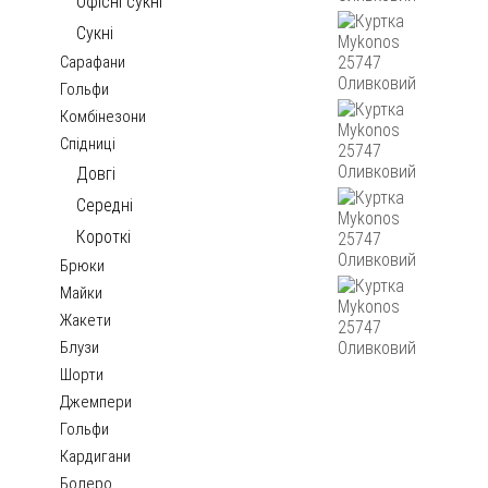
Офісні сукні
Сукні
Сарафани
Гольфи
Комбінезони
Спідниці
Довгі
Середні
Короткі
Брюки
Майки
Жакети
Блузи
Шорти
Джемпери
Гольфи
Кардигани
Болеро