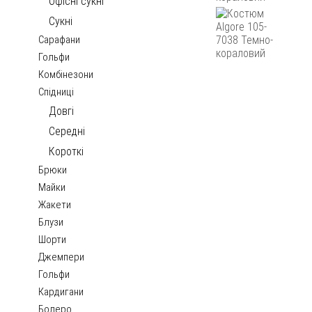
Офісні сукні
Сукні
Сарафани
Гольфи
Комбінезони
Спідниці
Довгі
Середні
Короткі
Брюки
Майки
Жакети
Блузи
Шорти
Джемпери
Гольфи
Кардигани
Болеро