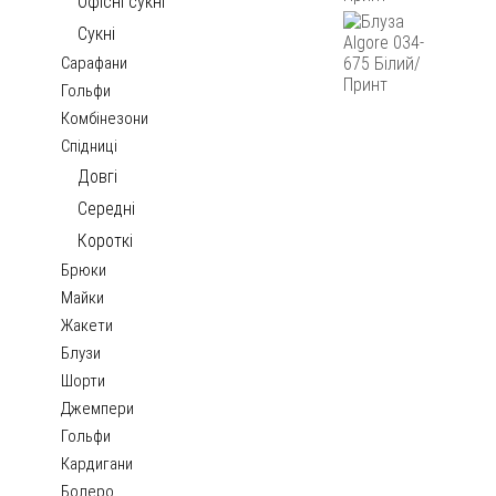
Офісні сукні
Сукні
Сарафани
Гольфи
Комбінезони
Спідниці
Довгі
Середні
Короткі
Брюки
Майки
Жакети
Блузи
Шорти
Джемпери
Гольфи
Кардигани
Болеро