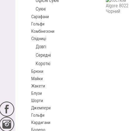
Офісні сукні
Сукні
Сарафани
Гольфи
Комбінезони
Спідниці
Довгі
Середні
Короткі
Брюки
Майки
Жакети
Блузи
Шорти
Джемпери
Гольфи
Кардигани
Болеро