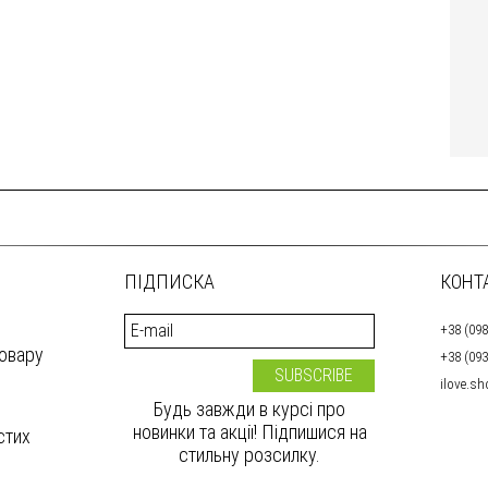
ПІДПИСКА
КОНТ
+38 (098
товару
+38 (093
ilove.s
Будь завжди в курсі про
новинки та акції! Підпишися на
стих
стильну розсилку.