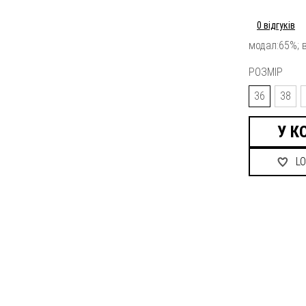
0 відгуків
модал:65%; 
РОЗМІР
36
38