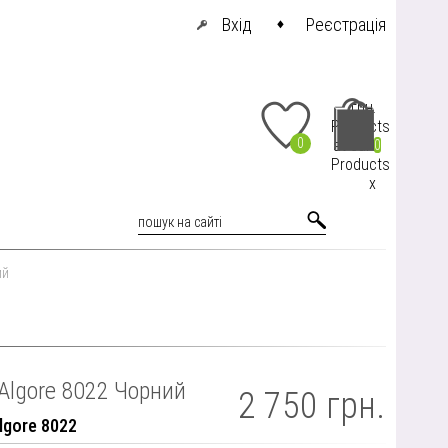
Вхід
Реєстрація
грн.
Products
0
at cart
0
Products
x
ий
Algore 8022 Чорний
2 750 грн.
lgore 8022