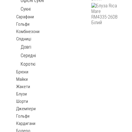
Офісні сукні
Сукні
Сарафани
Гольфи
Комбінезони
Спідниці
Довгі
Середні
Короткі
Брюки
Майки
Жакети
Блузи
Шорти
Джемпери
Гольфи
Кардигани
Болеро