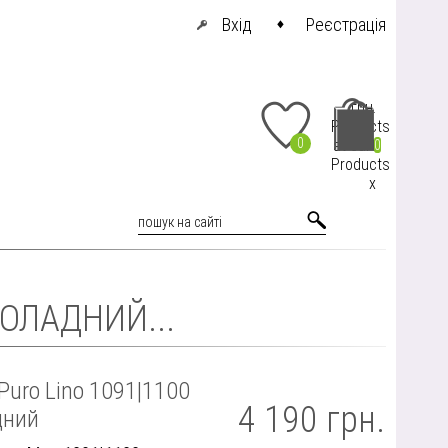
Вхід
Реєстрація
грн.
Products
0
at cart
0
Products
x
ОЛАДНИЙ...
Puro Lino 1091|1100
4 190 грн.
дний