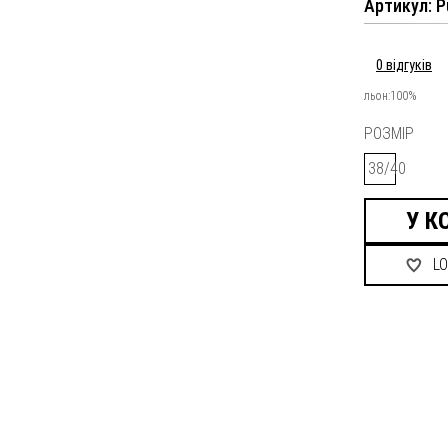
Артикул: P
0 відгуків
льон:100%
РОЗМІР
38/40