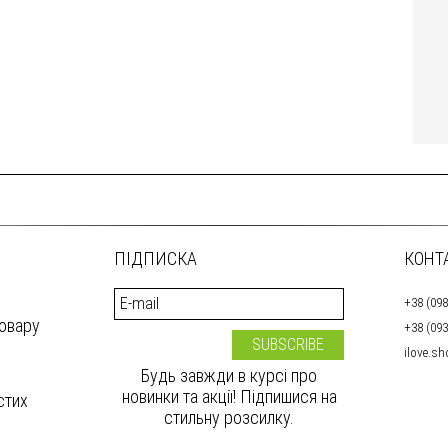
ПІДПИСКА
КОНТ
+38 (098
товару
+38 (093
ilove.s
Будь завжди в курсі про
новинки та акції! Підпишися на
стих
стильну розсилку.