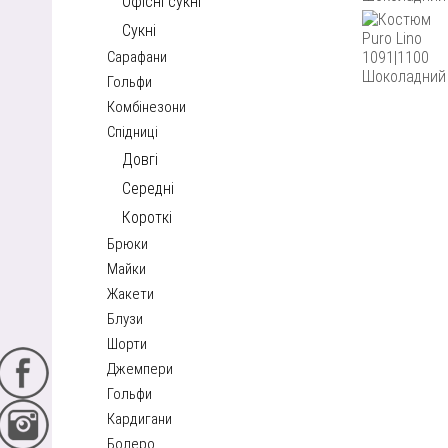
Офісні сукні
Сукні
Сарафани
Гольфи
Комбінезони
Спідниці
Довгі
Середні
Короткі
Брюки
Майки
Жакети
Блузи
Шорти
Джемпери
Гольфи
Кардигани
Болеро