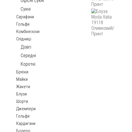
Офісні сукні
Сукні
Сарафани
Гольфи
Комбінезони
Спідниці
Довгі
Середні
Короткі
Брюки
Майки
Жакети
Блузи
Шорти
Джемпери
Гольфи
Кардигани
Болеро