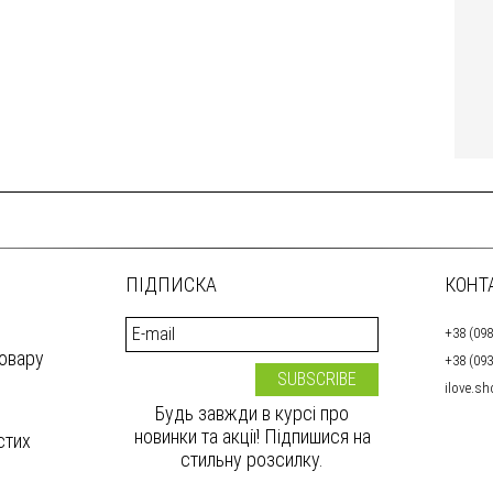
ПІДПИСКА
КОНТ
+38 (098
товару
+38 (093
ilove.s
Будь завжди в курсі про
новинки та акції! Підпишися на
стих
стильну розсилку.