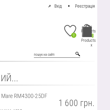
Вхід
Реєстрація
грн.
Products
0
at cart
0
Products
x
ИЙ...
ca Mare RM4300-25DF
1 600 грн.