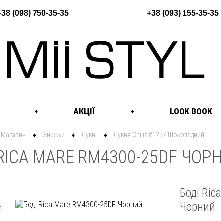
+38 (098) 750-35-35
+38 (093) 155-35-35
АКЦІЇ
LOOK BOOK
Магазин
Знижки
Сукні
Сукня Chilia 81257 Шоколадний
RICA MARE RM4300-25DF ЧОРН
Боді Ri
Чорний