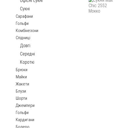
Офісні сукні
Сукні
Сарафани
Гольфи
Комбінезони
Спідниці
Довгі
Середні
Короткі
Брюки
Майки
Жакети
Блузи
Шорти
Джемпери
Гольфи
Кардигани
Болеро