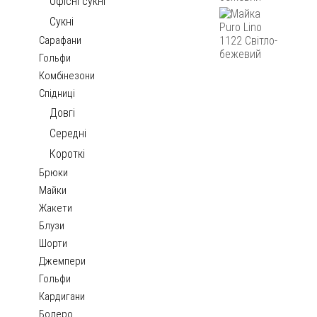
Офісні сукні
Сукні
Сарафани
Гольфи
Комбінезони
Спідниці
Довгі
Середні
Короткі
Брюки
Майки
Жакети
Блузи
Шорти
Джемпери
Гольфи
Кардигани
Болеро