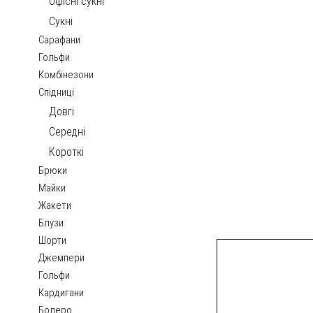
Офісні сукні
Сукні
Сарафани
Гольфи
Комбінезони
Спідниці
Довгі
Середні
Короткі
Брюки
Майки
Жакети
Блузи
Шорти
Джемпери
Гольфи
Кардигани
Болеро