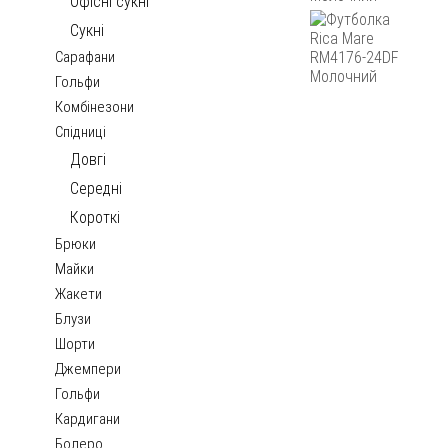
Офісні сукні
Сукні
Сарафани
Гольфи
Комбінезони
Спідниці
Довгі
Середні
Короткі
Брюки
Майки
Жакети
Блузи
Шорти
Джемпери
Гольфи
Кардигани
Болеро