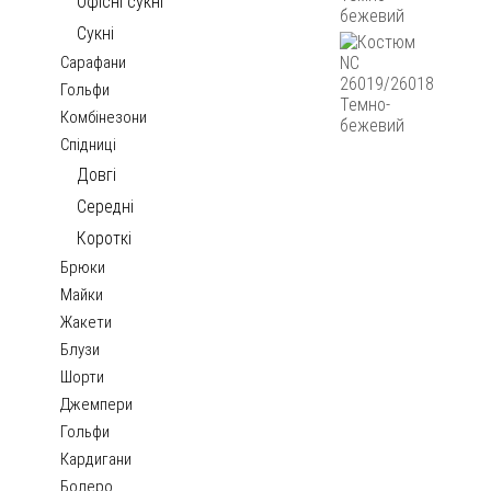
Офісні сукні
Сукні
Сарафани
Гольфи
Комбінезони
Спідниці
Довгі
Середні
Короткі
Брюки
Майки
Жакети
Блузи
Шорти
Джемпери
Гольфи
Кардигани
Болеро