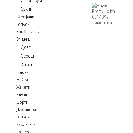
Офісні сукні
Сукні
Сарафани
Гольфи
Комбінезони
Спідниці
Довгі
Середні
Короткі
Брюки
Майки
Жакети
Блузи
Шорти
Джемпери
Гольфи
Кардигани
Болеро