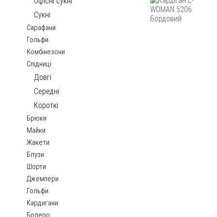
Офісні сукні
Сукні
Сарафани
Гольфи
Комбінезони
Спідниці
Довгі
Середні
Короткі
Брюки
Майки
Жакети
Блузи
Шорти
Джемпери
Гольфи
Кардигани
Болеро